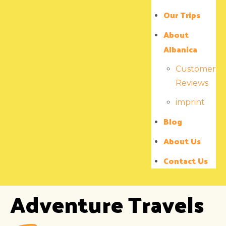
Our Trips
About
Albanica
Customer
Reviews
imprint
Blog
About Us
Contact Us
Discover The
Adventure
Travels