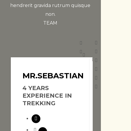
hendrerit gravida rutrum quisque
non.
TEAM
MR.SEBASTIAN
M
4 YEARS
TAYTU
EXPERIENCE IN
5 Y
TREKKING
EXPERIEN
SAFARIS