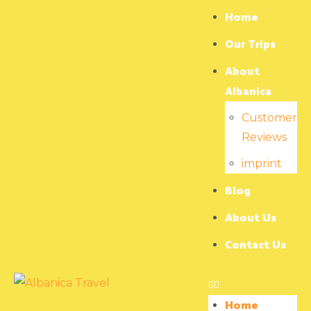
Home
Our Trips
About
Albanica
Customer
Reviews
imprint
Blog
About Us
Contact Us
Home