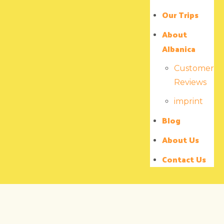
Our Trips
About
Albanica
Customer
Reviews
imprint
Blog
About Us
Contact Us