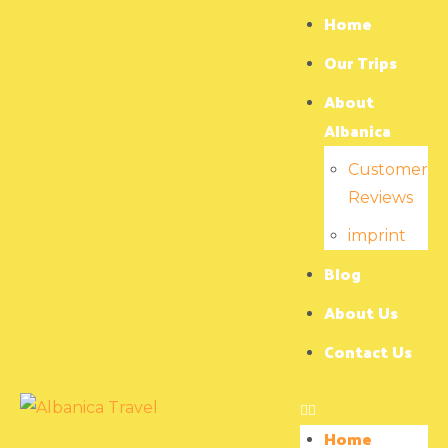
Home
Our Trips
About
Albanica
Customer
Reviews
imprint
Blog
About Us
Contact Us
Home