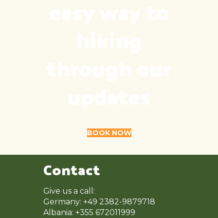
easy way to
hiking
through our
updates
BOOK NOW
Contact
Give us a call:
Germany: +49 2382-9879718
Albania: +355 672011999